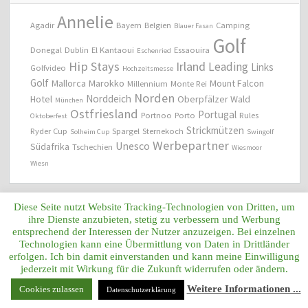
Annelie
Agadir
Bayern
Belgien
Camping
Blauer Fasan
Golf
Donegal
Dublin
El Kantaoui
Essaouira
Eschenried
Hip Stays
Irland
Leading
Links
Golfvideo
Hochzeitsmesse
Golf
Mallorca
Marokko
Mount Falcon
Millennium
Monte Rei
Norden
Norddeich
Hotel
Oberpfälzer Wald
München
Ostfriesland
Portugal
Portnoo
Porto
Rules
Oktoberfest
Strickmützen
Ryder Cup
Spargel
Sternekoch
Solheim Cup
Swingolf
Werbepartner
Unesco
Südafrika
Tschechien
Wiesmoor
Wiesn
Diese Seite nutzt Website Tracking-Technologien von Dritten, um
ihre Dienste anzubieten, stetig zu verbessern und Werbung
CLICK2ANNELIE.DE WERBEPARTNER
entsprechend der Interessen der Nutzer anzuzeigen. Bei einzelnen
Technologien kann eine Übermittlung von Daten in Drittländer
erfolgen. Ich bin damit einverstanden und kann meine Einwilligung
jederzeit mit Wirkung für die Zukunft widerrufen oder ändern.
Weitere Informationen ...
Cookies zulassen
Datenschutzerklärung
ADRIAANS STATEMENT