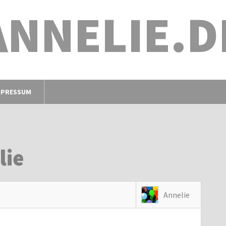
ANNELIE.D
MPRESSUM
lie
Annelie