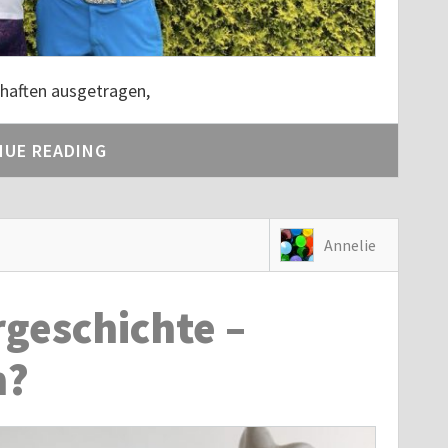
chaften ausgetragen,
NUE READING
Annelie
rgeschichte –
h?