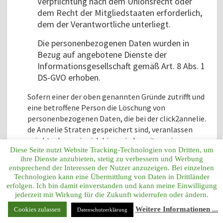
Verpflichtung nach dem Unionsrecht oder
dem Recht der Mitgliedstaaten erforderlich,
dem der Verantwortliche unterliegt.
Die personenbezogenen Daten wurden in
Bezug auf angebotene Dienste der
Informationsgesellschaft gemäß Art. 8 Abs. 1
DS-GVO erhoben.
Sofern einer der oben genannten Gründe zutrifft und
eine betroffene Person die Löschung von
personenbezogenen Daten, die bei der click2annelie.
de Annelie Straten gespeichert sind, veranlassen
möchte, kann sie sich hierzu jederzeit an einen
Diese Seite nutzt Website Tracking-Technologien von Dritten, um
Mitarbeiter des für die Verarbeitung
ihre Dienste anzubieten, stetig zu verbessern und Werbung
Verantwortlichen wenden. Der Mitarbeiter der
entsprechend der Interessen der Nutzer anzuzeigen. Bei einzelnen
click2annelie. de Annelie Straten wird veranlassen,
Technologien kann eine Übermittlung von Daten in Drittländer
dass dem Löschverlangen unverzüglich
erfolgen. Ich bin damit einverstanden und kann meine Einwilligung
nachgekommen wird.
jederzeit mit Wirkung für die Zukunft widerrufen oder ändern.
Weitere Informationen ...
Cookies zulassen
Datenschutzerklärung
Wurden die personenbezogenen Daten von der