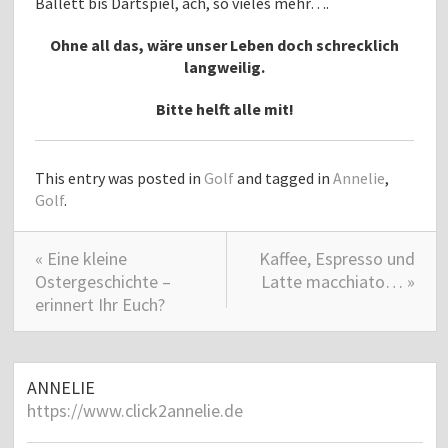
Ballett bis Dartspiel, ach, so vieles mehr….
Ohne all das, wäre unser Leben doch schrecklich
langweilig.
Bitte helft alle mit!
This entry was posted in
Golf
and tagged in
Annelie
,
Golf
.
« Eine kleine
Kaffee, Espresso und
Ostergeschichte –
Latte macchiato… »
erinnert Ihr Euch?
ANNELIE
https://www.click2annelie.de