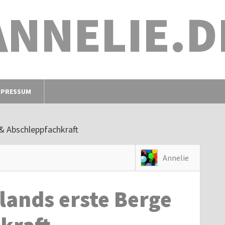
ANNELIE.D
MPRESSUM
 & Abschleppfachkraft
Annelie
lands erste Berge