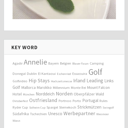
KEY WORD
Annelie
Agadir
Bayern
Belgien
Camping
Blauer Fasan
Golf
Donegal
Dublin
El Kantaoui
Essaouira
Eschenried
Hip Stays
Irland
Leading
Links
Golfvideo
Hochzeitsmesse
Golf
Mallorca
Marokko
Mount Falcon
Millennium
Monte Rei
Norden
Norddeich
Hotel
Oberpfälzer Wald
München
Ostfriesland
Portugal
Portnoo
Porto
Rules
Oktoberfest
Strickmützen
Ryder Cup
Spargel
Sternekoch
Solheim Cup
Swingolf
Werbepartner
Unesco
Südafrika
Tschechien
Wiesmoor
Wiesn