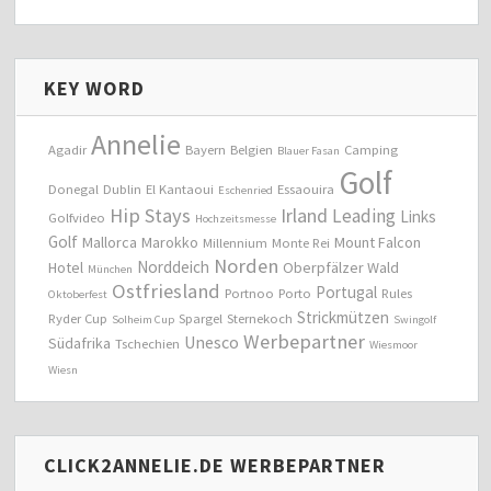
KEY WORD
Annelie
Agadir
Bayern
Belgien
Camping
Blauer Fasan
Golf
Donegal
Dublin
El Kantaoui
Essaouira
Eschenried
Hip Stays
Irland
Leading
Links
Golfvideo
Hochzeitsmesse
Golf
Mallorca
Marokko
Mount Falcon
Millennium
Monte Rei
Norden
Norddeich
Hotel
Oberpfälzer Wald
München
Ostfriesland
Portugal
Portnoo
Porto
Rules
Oktoberfest
Strickmützen
Ryder Cup
Spargel
Sternekoch
Solheim Cup
Swingolf
Werbepartner
Unesco
Südafrika
Tschechien
Wiesmoor
Wiesn
CLICK2ANNELIE.DE WERBEPARTNER