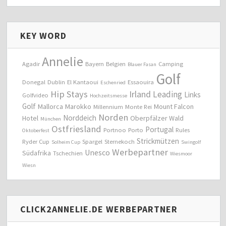
KEY WORD
Annelie
Agadir
Bayern
Belgien
Camping
Blauer Fasan
Golf
Donegal
Dublin
El Kantaoui
Essaouira
Eschenried
Hip Stays
Irland
Leading
Links
Golfvideo
Hochzeitsmesse
Golf
Mallorca
Marokko
Mount Falcon
Millennium
Monte Rei
Norden
Norddeich
Hotel
Oberpfälzer Wald
München
Ostfriesland
Portugal
Portnoo
Porto
Rules
Oktoberfest
Strickmützen
Ryder Cup
Spargel
Sternekoch
Solheim Cup
Swingolf
Werbepartner
Unesco
Südafrika
Tschechien
Wiesmoor
Wiesn
CLICK2ANNELIE.DE WERBEPARTNER