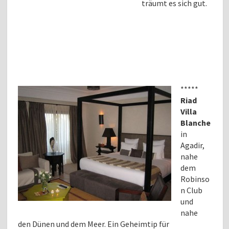
träumt es sich gut.
*****
Riad
Villa
Blanche
in
Agadir,
nahe
dem
Robinso
n Club
und
nahe
den Dünen und dem Meer. Ein Geheimtip für