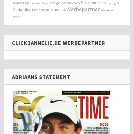
Strickmützen
Ryder Cup
Spargel
Sternekoch
Solheim Cup
Swingolf
Werbepartner
Unesco
Südafrika
Tschechien
Wiesmoor
Wiesn
CLICK2ANNELIE.DE WERBEPARTNER
ADRIAANS STATEMENT