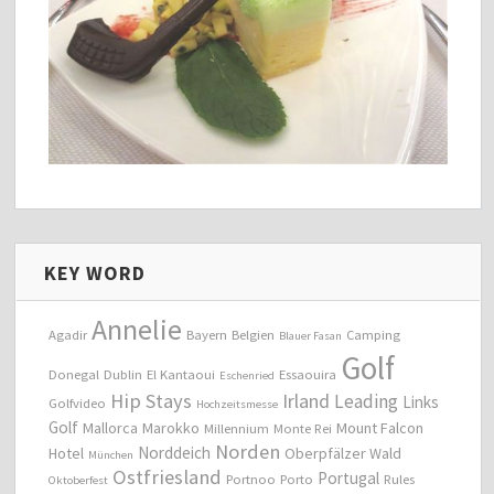
KEY WORD
Annelie
Agadir
Bayern
Belgien
Camping
Blauer Fasan
Golf
Donegal
Dublin
El Kantaoui
Essaouira
Eschenried
Hip Stays
Irland
Leading
Links
Golfvideo
Hochzeitsmesse
Golf
Mallorca
Marokko
Mount Falcon
Millennium
Monte Rei
Norden
Norddeich
Hotel
Oberpfälzer Wald
München
Ostfriesland
Portugal
Portnoo
Porto
Rules
Oktoberfest