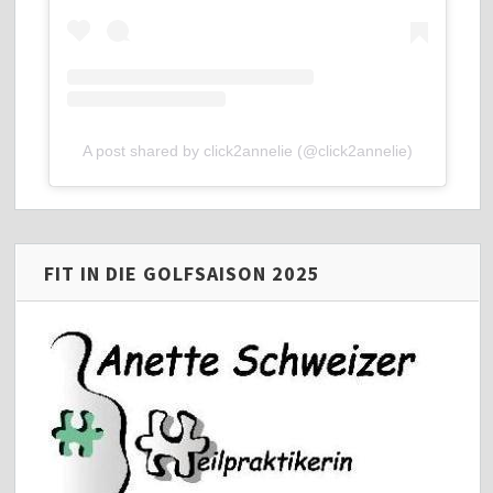
A post shared by click2annelie (@click2annelie)
FIT IN DIE GOLFSAISON 2025