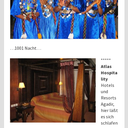
…1001 Nacht…
*****
Atlas
Hospita
lity
Hotels
und
Resorts
Agadir,
hier läßt
es sich
schlafen