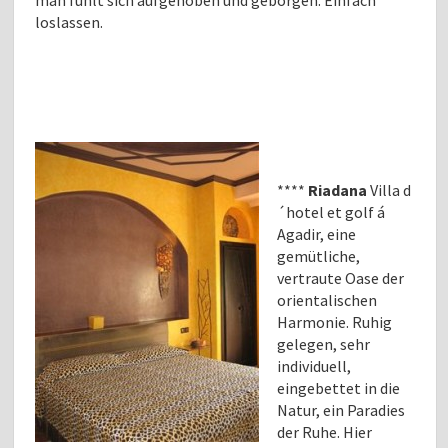
man fühlt sich aufgehoben und geborgen. Einfach
loslassen.
****
Riadana
Villa d
´hotel et golf á
Agadir, eine
gemütliche,
vertraute Oase der
orientalischen
Harmonie. Ruhig
gelegen, sehr
individuell,
eingebettet in die
Natur, ein Paradies
der Ruhe. Hier