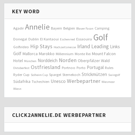
KEY WORD
Annelie
Agadir
Bayern
Belgien
Camping
Blauer Fasan
Golf
Donegal
Dublin
El Kantaoui
Essaouira
Eschenried
Hip Stays
Irland
Leading
Links
Golfvideo
Hochzeitsmesse
Golf
Mallorca
Marokko
Mount Falcon
Millennium
Monte Rei
Norden
Norddeich
Hotel
Oberpfälzer Wald
München
Ostfriesland
Portugal
Portnoo
Porto
Rules
Oktoberfest
Strickmützen
Ryder Cup
Spargel
Sternekoch
Solheim Cup
Swingolf
Werbepartner
Unesco
Südafrika
Tschechien
Wiesmoor
Wiesn
CLICK2ANNELIE.DE WERBEPARTNER