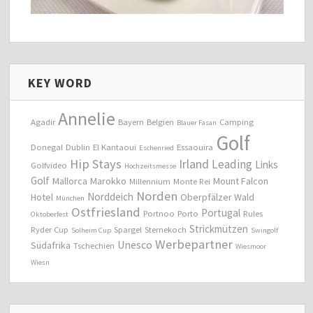
KEY WORD
Annelie
Agadir
Bayern
Belgien
Camping
Blauer Fasan
Golf
Donegal
Dublin
El Kantaoui
Essaouira
Eschenried
Hip Stays
Irland
Leading
Links
Golfvideo
Hochzeitsmesse
Golf
Mallorca
Marokko
Mount Falcon
Millennium
Monte Rei
Norden
Norddeich
Hotel
Oberpfälzer Wald
München
Ostfriesland
Portugal
Portnoo
Porto
Rules
Oktoberfest
Strickmützen
Ryder Cup
Spargel
Sternekoch
Solheim Cup
Swingolf
Werbepartner
Unesco
Südafrika
Tschechien
Wiesmoor
Wiesn