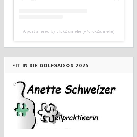
A post shared by click2annelie (@click2annelie)
FIT IN DIE GOLFSAISON 2025