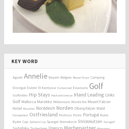
KEY WORD
Annelie
Agadir
Bayern
Belgien
Camping
Blauer Fasan
Golf
Donegal
Dublin
El Kantaoui
Essaouira
Eschenried
Hip Stays
Irland
Leading
Links
Golfvideo
Hochzeitsmesse
Golf
Mallorca
Marokko
Mount Falcon
Millennium
Monte Rei
Norden
Norddeich
Hotel
Oberpfälzer Wald
München
Ostfriesland
Portugal
Portnoo
Porto
Rules
Oktoberfest
Strickmützen
Ryder Cup
Spargel
Sternekoch
Solheim Cup
Swingolf
Werbepartner
Unesco
Südafrika
Tschechien
Wiesmoor