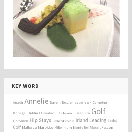
KEY WORD
Annelie
Agadir
Bayern
Belgien
Camping
Blauer Fasan
Golf
Donegal
Dublin
El Kantaoui
Essaouira
Eschenried
Hip Stays
Irland
Leading
Links
Golfvideo
Hochzeitsmesse
Golf
Mallorca
Marokko
Mount Falcon
Millennium
Monte Rei