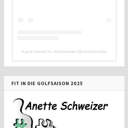
A post shared by click2annelie (@click2annelie)
FIT IN DIE GOLFSAISON 2025