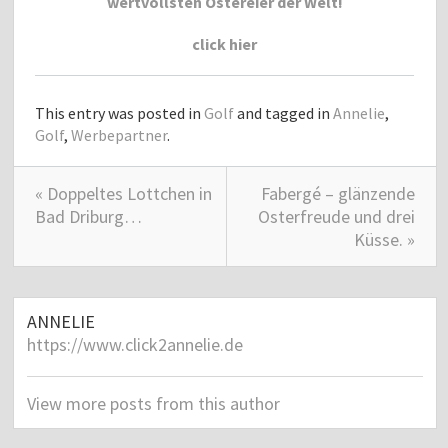
wertvollsten Ostereier der Welt!
click hier
This entry was posted in
Golf
and tagged in
Annelie
,
Golf
,
Werbepartner
.
« Doppeltes Lottchen in
Fabergé – glänzende
Bad Driburg…
Osterfreude und drei
Küsse. »
ANNELIE
https://www.click2annelie.de
View more posts from this author