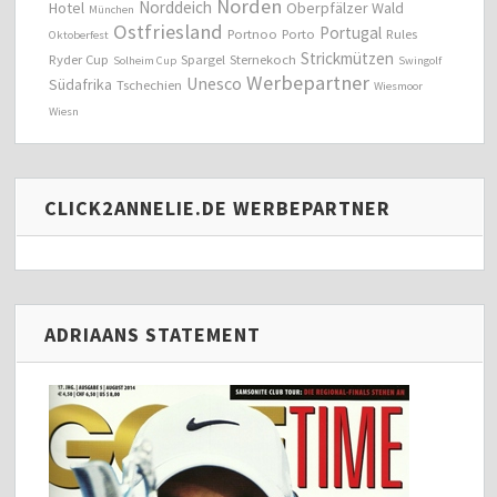
Norden
Norddeich
Hotel
Oberpfälzer Wald
München
Ostfriesland
Portugal
Portnoo
Porto
Rules
Oktoberfest
Strickmützen
Ryder Cup
Spargel
Sternekoch
Solheim Cup
Swingolf
Werbepartner
Unesco
Südafrika
Tschechien
Wiesmoor
Wiesn
CLICK2ANNELIE.DE WERBEPARTNER
ADRIAANS STATEMENT