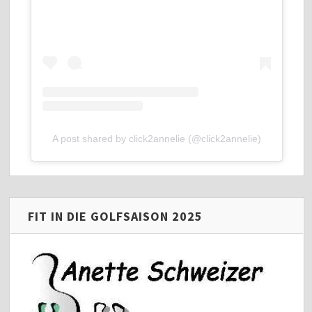
A post shared by click2annelie (@click2annelie)
FIT IN DIE GOLFSAISON 2025