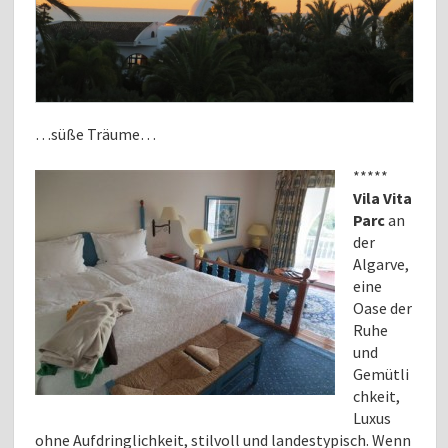
…süße Träume…
*****
Vila Vita
Parc
an
der
Algarve,
eine
Oase der
Ruhe
und
Gemütli
chkeit,
Luxus
ohne Aufdringlichkeit, stilvoll und landestypisch. Wenn