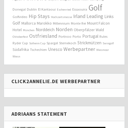
Golf
Donegal
Dublin
El Kantaoui
Essaouira
Eschenried
Hip Stays
Irland
Leading
Links
Golfvideo
Hochzeitsmesse
Golf
Mallorca
Marokko
Mount Falcon
Millennium
Monte Rei
Norden
Norddeich
Hotel
Oberpfälzer Wald
München
Ostfriesland
Portugal
Portnoo
Porto
Rules
Oktoberfest
Strickmützen
Ryder Cup
Spargel
Sternekoch
Solheim Cup
Swingolf
Werbepartner
Unesco
Südafrika
Tschechien
Wiesmoor
Wiesn
CLICK2ANNELIE.DE WERBEPARTNER
ADRIAANS STATEMENT