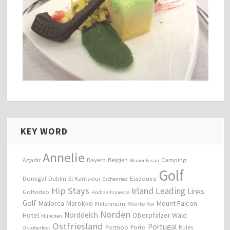
KEY WORD
Annelie
Agadir
Bayern
Belgien
Camping
Blauer Fasan
Golf
Donegal
Dublin
El Kantaoui
Essaouira
Eschenried
Hip Stays
Irland
Leading
Links
Golfvideo
Hochzeitsmesse
Golf
Mallorca
Marokko
Mount Falcon
Millennium
Monte Rei
Norden
Norddeich
Hotel
Oberpfälzer Wald
München
Ostfriesland
Portugal
Portnoo
Porto
Rules
Oktoberfest