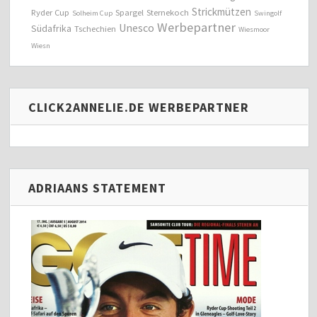
Strickmützen
Ryder Cup
Spargel
Sternekoch
Solheim Cup
Swingolf
Werbepartner
Unesco
Südafrika
Tschechien
Wiesmoor
Wiesn
CLICK2ANNELIE.DE WERBEPARTNER
ADRIAANS STATEMENT