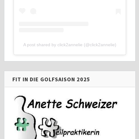
A post shared by click2annelie (@click2annelie)
FIT IN DIE GOLFSAISON 2025