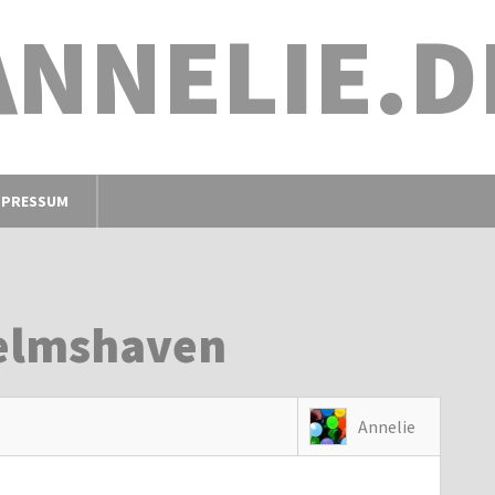
ANNELIE.D
MPRESSUM
elmshaven
Annelie