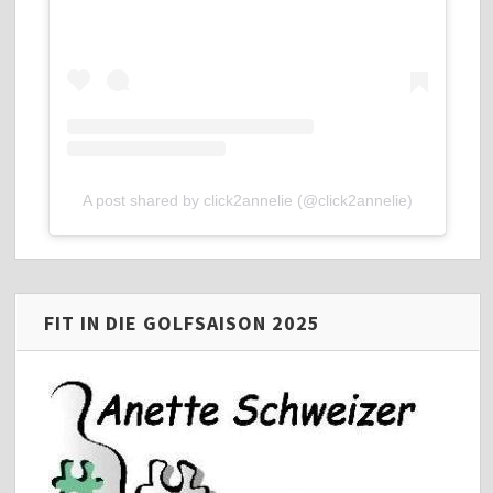
A post shared by click2annelie (@click2annelie)
FIT IN DIE GOLFSAISON 2025