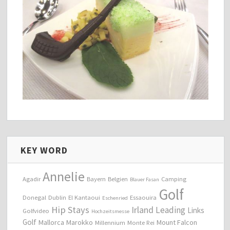
KEY WORD
Annelie
Agadir
Bayern
Belgien
Camping
Blauer Fasan
Golf
Donegal
Dublin
El Kantaoui
Essaouira
Eschenried
Hip Stays
Irland
Leading
Links
Golfvideo
Hochzeitsmesse
Golf
Mallorca
Marokko
Mount Falcon
Millennium
Monte Rei