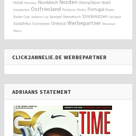
Norden
Norddeich
Hotel
Oberpfälzer Wald
München
Ostfriesland
Portugal
Portnoo
Porto
Rules
Oktoberfest
Strickmützen
Ryder Cup
Spargel
Sternekoch
Solheim Cup
Swingolf
Werbepartner
Unesco
Südafrika
Tschechien
Wiesmoor
Wiesn
CLICK2ANNELIE.DE WERBEPARTNER
ADRIAANS STATEMENT