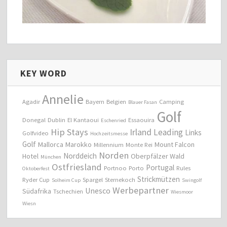
KEY WORD
Annelie
Agadir
Bayern
Belgien
Camping
Blauer Fasan
Golf
Donegal
Dublin
El Kantaoui
Essaouira
Eschenried
Hip Stays
Irland
Leading
Links
Golfvideo
Hochzeitsmesse
Golf
Mallorca
Marokko
Mount Falcon
Millennium
Monte Rei
Norden
Norddeich
Hotel
Oberpfälzer Wald
München
Ostfriesland
Portugal
Portnoo
Porto
Rules
Oktoberfest
Strickmützen
Ryder Cup
Spargel
Sternekoch
Solheim Cup
Swingolf
Werbepartner
Unesco
Südafrika
Tschechien
Wiesmoor
Wiesn