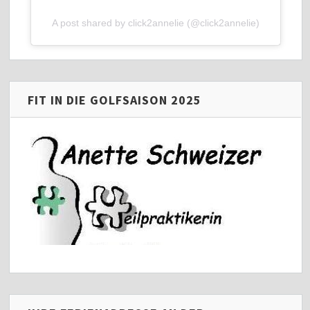
A post shared by click2annelie (@click2annelie)
FIT IN DIE GOLFSAISON 2025