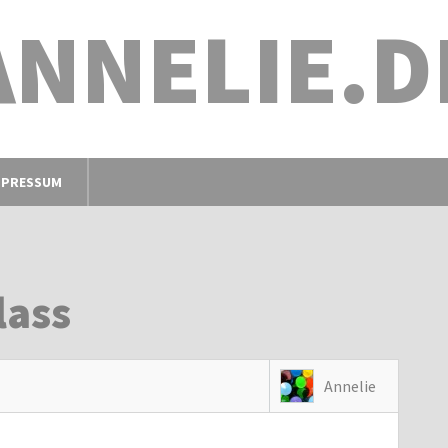
ANNELIE.D
MPRESSUM
lass
Annelie