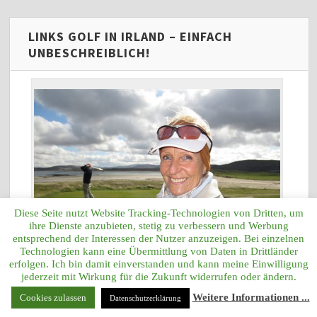
LINKS GOLF IN IRLAND – EINFACH
UNBESCHREIBLICH!
Diese Seite nutzt Website Tracking-Technologien von Dritten, um
ihre Dienste anzubieten, stetig zu verbessern und Werbung
entsprechend der Interessen der Nutzer anzuzeigen. Bei einzelnen
Technologien kann eine Übermittlung von Daten in Drittländer
erfolgen. Ich bin damit einverstanden und kann meine Einwilligung
jederzeit mit Wirkung für die Zukunft widerrufen oder ändern.
Narin and Portnoo Links Golf an Tee 7
Weitere Informationen ...
Cookies zulassen
Datenschutzerklärung