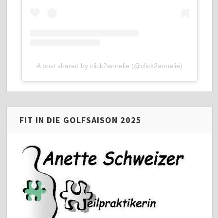
A post shared by click2annelie (@click2annelie)
FIT IN DIE GOLFSAISON 2025