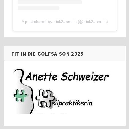
A post shared by click2annelie (@click2annelie)
FIT IN DIE GOLFSAISON 2025