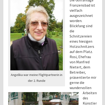
Franzensbad ist
vielfach
ausgezeichnet
worden.
Blickfang sind
die
Schnitzereien
eines hiesigen
Holzschnitzers
auf dem Platz.
Rosi, Ehefrau
von Manfred
Nietert, dem
Betreiber,
Angelika war meine Flightpartnerin in
präsentierte mir
der 2. Runde
gerne die
wundervollen
Arbeiten
des
Künstler