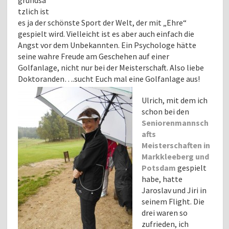
tzlich ist
es ja der schönste Sport der Welt, der mit „Ehre“
gespielt wird. Vielleicht ist es aber auch einfach die
Angst vor dem Unbekannten. Ein Psychologe hätte
seine wahre Freude am Geschehen auf einer
Golfanlage, nicht nur bei der Meisterschaft. Also liebe
Doktoranden….sucht Euch mal eine
Golfanlage aus!
Ulrich, mit dem ich
schon bei den
Seniorenmannsch
afts
Meisterschaften in
Markkleeberg und
Potsdam
gespielt
habe, hatte
Jaroslav und Jiri in
seinem Flight. Die
drei waren so
zufrieden, ich