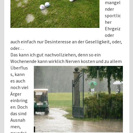
mangel
nder
sportlic
her
Ehrgeiz
oder
auch einfach nur Desinteresse an der Geselligkeit, oder,
oder…
Das kann ich gut nachvollziehen, denn so ein
Wochenende kann wirklich Nerven kosten und zu allem
Überflus
s, kann
es auch
noch viel
Ärger
einbring
en. Doch
das sind
Ausnah
men,
grundsä