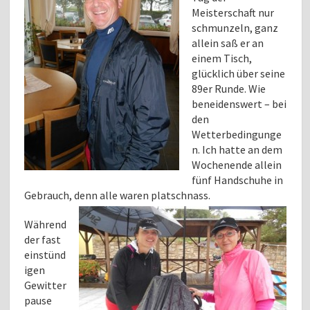
Meisterschaft nur
schmunzeln, ganz
allein saß er an
einem Tisch,
glücklich über seine
89er Runde. Wie
beneidenswert – bei
den
Wetterbedingunge
n. Ich hatte an dem
Wochenende allein
fünf Handschuhe in
Gebrauch, denn alle waren platschnass.
Während
der fast
einstünd
igen
Gewitter
pause