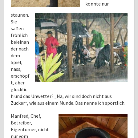
konnte nur
staunen.
Sie
saßen
fröhlich
beieinan
der nach
dem
Spiel,
nass,
erschöpf
t, aber
glücklic
h und das Unwetter? „Na, wir sind doch nicht aus
Zucker“, wie aus einem Munde. Das nenne ich sportlich.
Manfred,
Chef,
Betreiber,
Eigentümer, nicht
nur vom