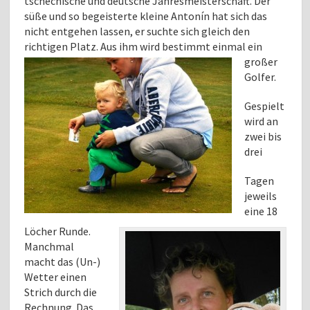
tschechische und deutsche Jahresmeisterschaft. Der
süße und so begeisterte kleine Antonín hat sich das
nicht entgehen lassen, er suchte sich gleich den
richtigen Platz.
Aus ihm wird bestimmt einmal ein
großer
Golfer.
Gespielt
wird an
zwei bis
drei
Tagen
jeweils
eine 18
Löcher Runde.
Manchmal
macht das (Un-)
Wetter einen
Strich durch die
Rechnung. Das