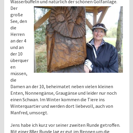
Wasserbüffeln
und natürlich der schönen Golfanlage.
Der
große
See, den
die
Herren
an der 4
und an
der 10
überquer
en
müssen,
die
Damen an der 10, beheimatet neben vielen kleinen
Enten, Nonnengänse, Graugänse und leider nur noch
einen Schwan. Im Winter kommen die Tiere ins
Winterquartier und werden dort liebevoll, auch von
Manfred, umsorgt.
Jens habe ich kurz vor seiner zweiten Runde getroffen.
Mit einer 88er Runde lag er gut im Rennen um die