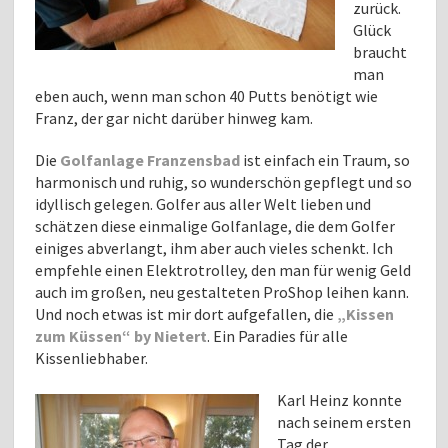
zurück.
Glück
braucht
man
eben auch, wenn man schon 40 Putts benötigt wie
Franz, der gar nicht darüber hinweg kam.
Die
Golfanlage Franzensbad
ist einfach ein Traum, so
harmonisch und ruhig, so wunderschön gepflegt und so
idyllisch gelegen. Golfer aus aller Welt lieben und
schätzen diese einmalige Golfanlage, die dem Golfer
einiges abverlangt, ihm aber auch vieles schenkt. Ich
empfehle einen Elektrotrolley, den man für wenig Geld
auch im großen, neu gestalteten ProShop leihen kann.
Und noch etwas ist mir dort aufgefallen, die
„Kissen
zum Küssen“ by Nietert
. Ein Paradies für alle
Kissenliebhaber.
Karl Heinz konnte
nach seinem ersten
Tag der