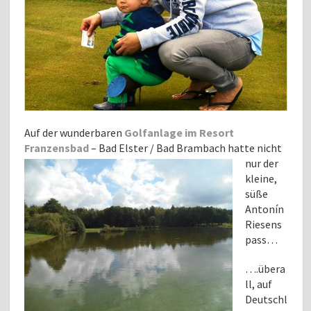
Auf der wunderbaren
Golfanlage im Resort
Franzensbad
– Bad Elster / Bad Brambach
hatte nicht
nur der
kleine,
süße
Antonín
Riesens
pass…
….übera
ll, auf
Deutschl