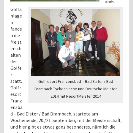
ands
Golfa
nlage
n
fande
n die
Meist
ersch
aften
der
Golfe
r
statt.
Golfresort Franzensbad – Bad Elster / Bad
Golfr
Brambach Tschechische und Deutsche Meister
esort
2014 mit ResortMeister 2014
Franz
ensba
d – Bad Elster / Bad Brambach, startete am
Wochenende, 20./21. September, mit der Meisterschaft,
und hier gibt es etwas ganz besonderes, nämlich die