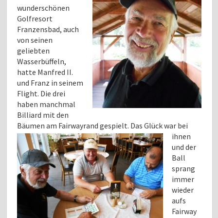
wunderschönen
Golfresort
Franzensbad, auch
von seinen
geliebten
Wasserbüffeln,
hatte Manfred II.
und Franz in seinem
Flight. Die drei
haben manchmal
Billiard mit den
Bäumen am Fairwayrand gespielt. Das Glück war
bei
ihnen
und der
Ball
sprang
immer
wieder
aufs
Fairway