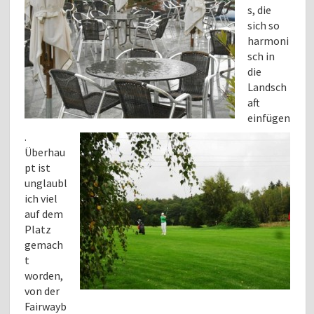
s, die
sich so
harmoni
sch in
die
Landsch
aft
einfügen
.
Überhau
pt ist
unglaubl
ich viel
auf dem
Platz
gemach
t
worden,
von der
Fairwayb