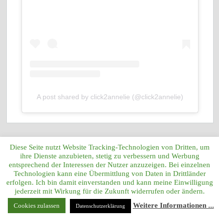
A post shared by click2annelie (@click2annelie)
Diese Seite nutzt Website Tracking-Technologien von Dritten, um
GRATIS - NICHTS VERPASSEN!
ihre Dienste anzubieten, stetig zu verbessern und Werbung
entsprechend der Interessen der Nutzer anzuzeigen. Bei einzelnen
Technologien kann eine Übermittlung von Daten in Drittländer
Geben Sie Ihre E-Mail-Adresse an, um
erfolgen. Ich bin damit einverstanden und kann meine Einwilligung
Benachrichtigungen über neue Beiträge
jederzeit mit Wirkung für die Zukunft widerrufen oder ändern.
kostenlos zu erhalten.
Weitere Informationen ...
Cookies zulassen
Datenschutzerklärung