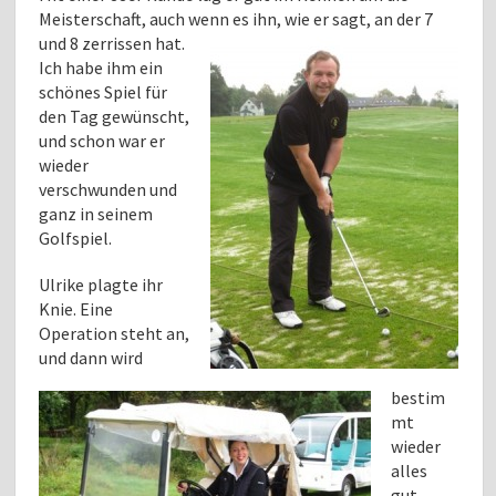
Meisterschaft, auch wenn es ihn, wie er
sagt, an der 7
und 8 zerrissen hat.
Ich habe ihm ein
schönes Spiel für
den Tag gewünscht,
und schon war er
wieder
verschwunden und
ganz in seinem
Golfspiel.
Ulrike plagte ihr
Knie. Eine
Operation steht an,
und dann wird
bestim
mt
wieder
alles
gut.