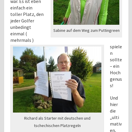
war. Es ist eben
einfach ein
toller Platz, den
jeder Golfer
unbedingt
Sabine auf dem Weg zum Puttingreen
einmal (
mehrmals )
spiele
n
sollte
– ein
Hoch
genus
s!
Und
hier
die
„ulti
Richard als Starter mit deutschen und
mativ
tschechischen Platzregeln
en,